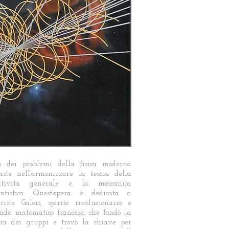
 dei problemi della fisica moderna
siste nell’armonizzare la teoria della
latività generale e la meccanica
ntistica. Quest’opera è dedicata a
riste Galois, spirito rivoluzionario e
nde matematico francese, che fondò la
ria dei gruppi e trovò la chiave per