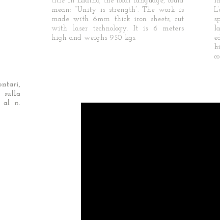
title in Ladino, the local language, could
in
mean: “Unity is strength”. The work is
L
made with 6mm thick iron sheets, cut
s
with laser technology. It is 6 meters
l
high and weighs 950 kgs.
e
b
c
ntari,
o,
sulla
 al n.