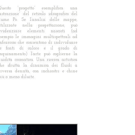
Questo “progetto” esemplifica una
astrazione” del reticolo idrografico del
fiume Po. Se l’analisi delle mappe,
utilizzate nella progettazione, può
evidenziare elementi nascosti (ad
esempio le immagini multispettrali ad
nfrarosso che consentono di individuare
le fonti di calore e il grado di
inquinamento) l’arte può coglierne la
luidità cromatica. Una ricerca artistica
che sfrutta la dinamica dei fluidi a
iversa densità, con inchiostri e chine
iù o meno diluite.