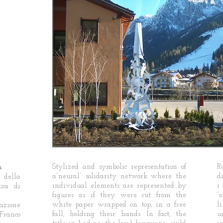
Stylized and symbolic representation of
R
m
a”neural” solidarity network where the
d
 della
individual elements are represented by
i
zza di
figures as if they were cut from the
“
white paper wrapped on top, in a free
l
azione
fall, holding their hands. In fact, the
u
 Franco