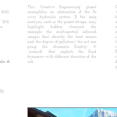
This “Creative Engineering” project
 2010.
exemplifies an abstraction of the Po
“
river hydraulic system. If the map
 2011.
analysis, used in the project design, may
la
highlight hidden elements (for
example the multispectral infrared
images that identify the heat sources
i
and the degree of pollution) the art can
grasp the chromatic fluidity. A
“research” that exploits the fluid
f
dynamics with different densities of the
ale di
ink.
d
p
O)