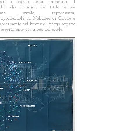
lare i segreti della simmetria. Il
dro, che richiama nel titolo le sue
time parole, rappresenta,
rapponendole, la Nebulosa di Orione e
decadimento del bosone di Higgs, oggetto
l’esperimento più atteso del secolo.