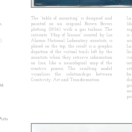
The “table of mounting” is designed and
La
a,
painted on an original Brown Boveri
(d
plotting (1936) with a gas turbine. The
ra
intricate “Map of Science” created by Los
si
a)
Alamos National Laboratory scientists, is
sc
placed on the top; the result is a graphic
La
depiction of the virtual trails left by the
Sc
scientists when they retrieve information
vi
on line, like a neurological map of the
ac
creative process. The resulting model
re
visualizes the relationships between
fo
Creativity, Art and Transformation.
di
06
g
mo
pr
Arts