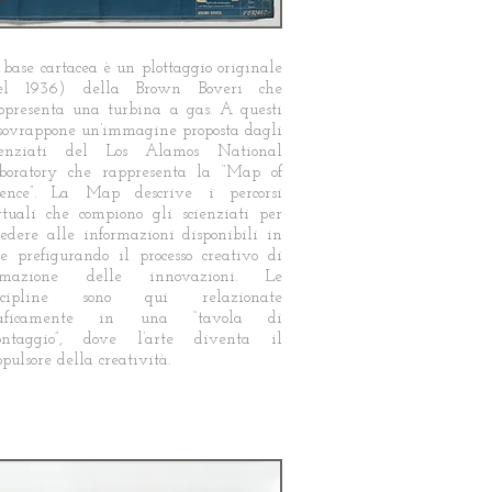
 base cartacea è un plottaggio originale
el 1936) della Brown Boveri che
ppresenta una turbina a gas. A questi
 sovrappone un’immagine proposta dagli
ienziati del Los Alamos National
boratory che rappresenta la “Map of
ience”. La Map descrive i percorsi
rtuali che compiono gli scienziati per
cedere alle informazioni disponibili in
te prefigurando il processo creativo di
rmazione delle innovazioni. Le
scipline sono qui relazionate
raficamente in una “tavola di
ntaggio”, dove l’arte diventa il
opulsore della creatività.