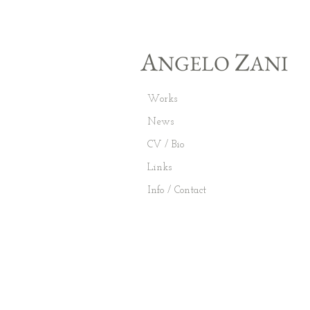
A
Z
NGELO
ANI
Works
News
CV / Bio
Links
Info / Contact