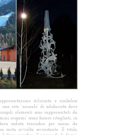
appresentazione stilizzata e simbolica
i una rete “neurale” di solidarietà dove
 singoli elementi sono rappresentati da
omini origami” come fossero ritagliati, in
ibera caduta tenendosi per mano, da
na carta avvolta sovrastante. Il titolo,