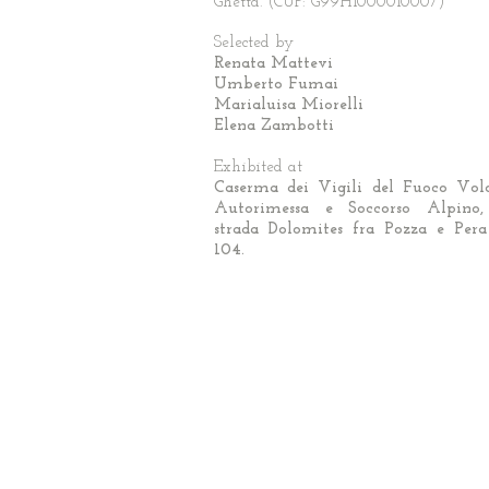
Ghetta. (CUP: G99H1000010007)
Selected by
Renata Mattevi
Umberto Fumai
Marialuisa Miorelli
Elena Zambotti
Exhibited at
Caserma dei Vigili del Fuoco Volo
Autorimessa e Soccorso Alpin
strada Dolomites fra Pozza e Pera
104.