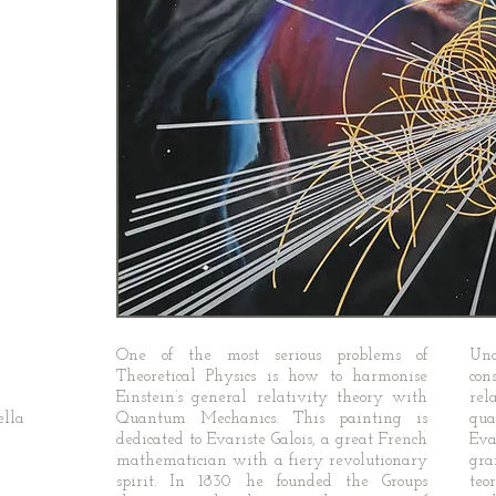
One of the most serious problems of
Uno
Theoretical Physics is how to harmonise
con
Einstein’s general relativity theory with
re
ella
Quantum Mechanics. This painting is
qua
dedicated to Evariste Galois, a great French
Eva
mathematician with a fiery revolutionary
gra
spirit. In 1830 he founded the Groups
teo