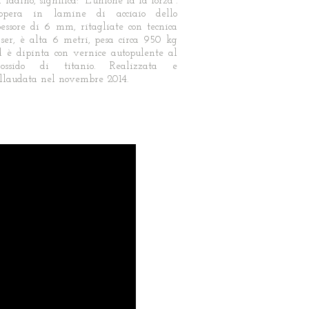
 ladino, significa: “L’unione fa la forza”.
’opera in lamine di acciaio dello
pessore di 6 mm, ritagliate con tecnica
aser, è alta 6 metri, pesa circa 950 kg
d è dipinta con vernice autopulente al
iossido di titanio. Realizzata e
ollaudata nel novembre 2014.