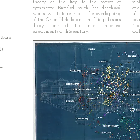
theory as the key to the secrets of
vio
symmetry. Entitled with his deathbed
qua
words, wants to represent the overlapping
ul
of the Orion Nebula and the Higgs boson’s
sov
decay, one of the most expected
il 
experiments of this century.
del
ttura
1)
ea